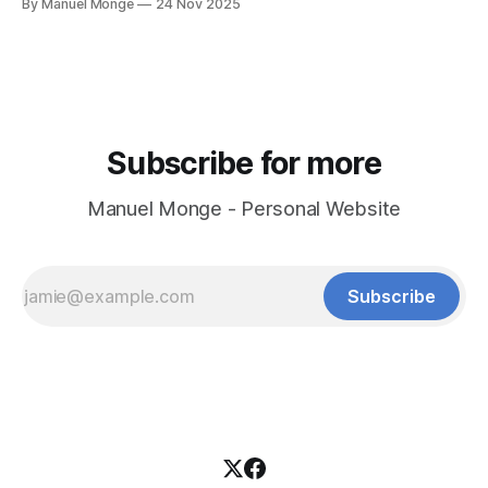
By Manuel Monge
24 Nov 2025
and Wearable Medical Devices, " 2026 IEEE Latin American
Symposium on Circuits and Systems (LASCAS), Arequipa,
Peru, 2026. bruschi-amaru-lascas-2026bruschi-amaru-
Subscribe for more
Manuel Monge - Personal Website
Subscribe