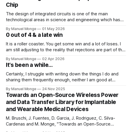
Chip
The design of integrated circuits is one of the main
technological areas in science and engineering which has
enabled the development of electronics in the last
By Manuel Monge
01 May 2026
decades. Semiconductor foundries, which manufacture
0 out of 4 & a late win
integrated circuits or chips, develop multiple technologies
which are made available to circuit design companies
It is a roller coaster. You get some win and a lot of loses. I
through process design kits
am still adjusting to the reality that rejections are part of the
process. I mean, I know it conceptually. But it still hits me
By Manuel Monge
02 Apr 2026
and bothers me when things don't go as planned.
It's been a while...
Certainly, I struggle with writing down the things I do and
sharing them frequently enough, neither I am good at
keeping in touch with people. Yet, I want to steer towards
By Manuel Monge
24 Nov 2025
sharing more my journey of building OpenIC from the
Towards an Open-Source Wireless Power
ground up. As a founder, I am wearing all the
and Data Transfer Library for Implantable
and Wearable Medical Devices
M. Bruschi, J. Fuentes, D. Garcia, J. Rodriguez, C. Silva-
Cardenas and M. Monge, "Towards an Open-Source
Wireless Power and Data Transfer Library for Implantable